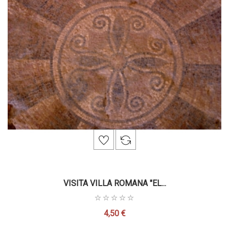
VISITA VILLA ROMANA "EL...
4,50 €
Precio