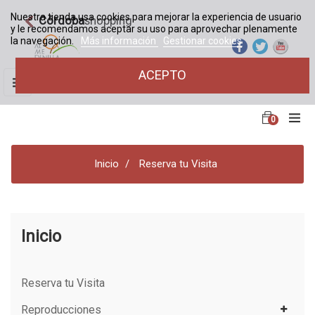
Nuestra tienda usa cookies para mejorar la experiencia de usuario
Córdoba
shopping
y le recomendamos aceptar su uso para aprovechar plenamente
la navegación.
Más información
Gestionar cookies
ACEPTO
Navegación
☰
de
palanca
0
Inicio
Reserva tu Visita
Inicio
Reserva tu Visita
Reproducciones