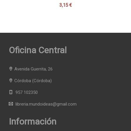
3,15 €
Oficina Central
Avenida Guerrita, 26
Córdoba
(Córdoba)
957 102350
libreria.mundoideas@gmail.com
Información