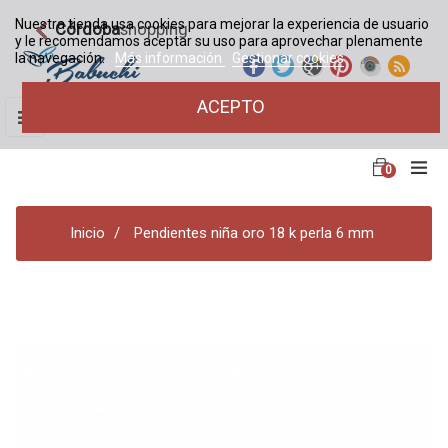
Nuestra tienda usa cookies para mejorar la experiencia de usuario
Córdoba
shopping
y le recomendamos aceptar su uso para aprovechar plenamente
la navegación.
Más información
Gestionar cookies
ACEPTO
Navegación
☰
de
palanca
0
Inicio
Pendientes niña oro 18 k perla 6 mm