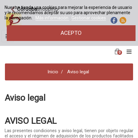
Nuestra tienda usa cookies para mejorar la experiencia de usuario
Córdoba
shopping
y le recomendamos aceptar su uso para aprovechar plenamente
la navegación.
Más información
Gestionar cookies
ACEPTO
Navegación
☰
de
palanca
0
Inicio
Aviso legal
Aviso legal
AVISO LEGAL
Las presentes condiciones y aviso legal, tienen por objeto regular
el acceso y el régimen de adquisición de los productos facilitados