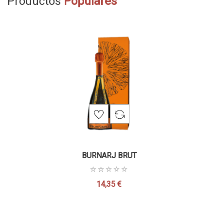
Productos
Populares
BURNARJ BRUT
14,35 €
Precio