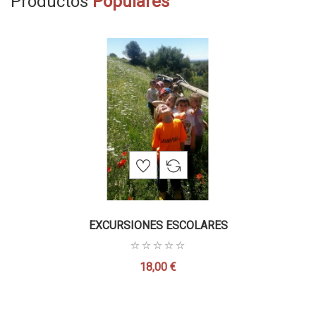
Productos
Populares
EXCURSIONES ESCOLARES
18,00 €
Precio