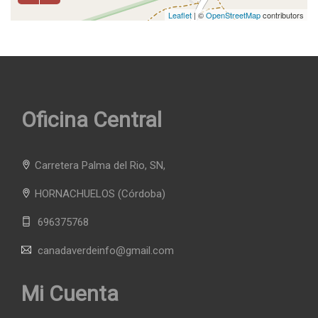
Leaflet
| ©
OpenStreetMap
contributors
Oficina Central
Carretera Palma del Rio, SN,
HORNACHUELOS
(Córdoba)
696375768
canadaverdeinfo@gmail.com
Mi Cuenta