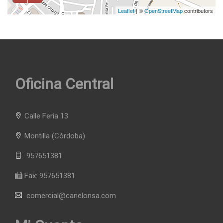
Leaflet
| ©
OpenStreetMap
contributors
Oficina Central
Calle Feria 13
Montilla
(Córdoba)
957651381
Fax:
957651381
comercial@canelonsa.com