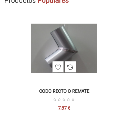
Productos
Populares
CODO RECTO O REMATE
7,87 €
Precio