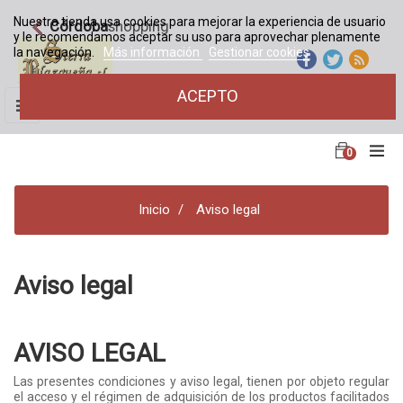
Nuestra tienda usa cookies para mejorar la experiencia de usuario
Córdoba
shopping
y le recomendamos aceptar su uso para aprovechar plenamente
la navegación.
Más información
Gestionar cookies
ACEPTO
Navegación
☰
de
palanca
0
Inicio
Aviso legal
Aviso legal
AVISO LEGAL
Las presentes condiciones y aviso legal, tienen por objeto regular
el acceso y el régimen de adquisición de los productos facilitados