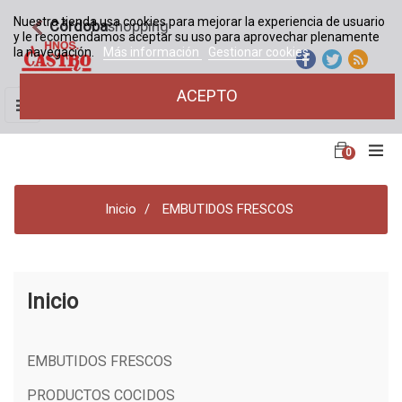
Nuestra tienda usa cookies para mejorar la experiencia de usuario
Córdoba
shopping
y le recomendamos aceptar su uso para aprovechar plenamente
la navegación.
Más información
Gestionar cookies
ACEPTO
Navegación
☰
de
palanca
0
Inicio
EMBUTIDOS FRESCOS
Inicio
EMBUTIDOS FRESCOS
PRODUCTOS COCIDOS