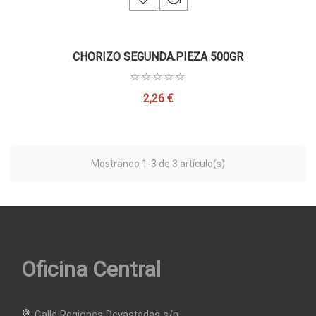
CHORIZO SEGUNDA.PIEZA 500GR
2,26 €
Precio
Mostrando 1-3 de 3 artículo(s)
Oficina Central
Calle Regiones Devastadas s/n