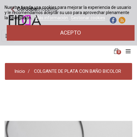
Nuestra tienda usa cookies para mejorar la experiencia de usuario
Córdoba
shopping
y le recomendamos aceptar su uso para aprovechar plenamente
la navegación.
Más información
Gestionar cookies
ACEPTO
Navegación
☰
de
palanca
0
Inicio
COLGANTE DE PLATA CON BAÑO BICOLOR