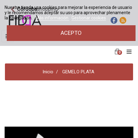
Nuestra tienda usa cookies para mejorar la experiencia de usuario
Córdoba
shopping
y le recomendamos aceptar su uso para aprovechar plenamente
la navegación.
Más información
Gestionar cookies
ACEPTO
Navegación
☰
de
palanca
0
Inicio
GEMELO PLATA