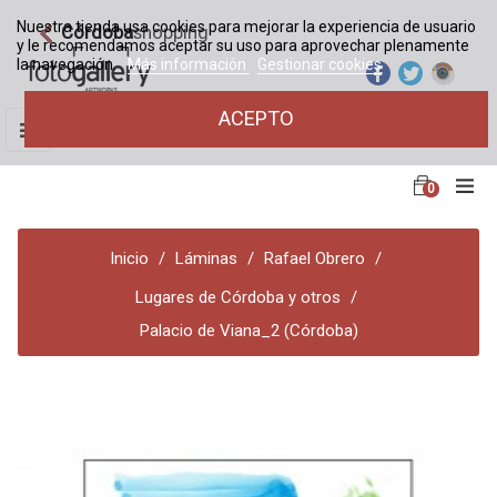
Nuestra tienda usa cookies para mejorar la experiencia de usuario
Córdoba
shopping
y le recomendamos aceptar su uso para aprovechar plenamente
la navegación.
Más información
Gestionar cookies
ACEPTO
Navegación
☰
de
palanca
0
Inicio
Láminas
Rafael Obrero
Lugares de Córdoba y otros
Palacio de Viana_2 (Córdoba)