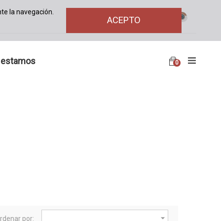
te la navegación.
ACEPTO
 estamos
0

rdenar por: