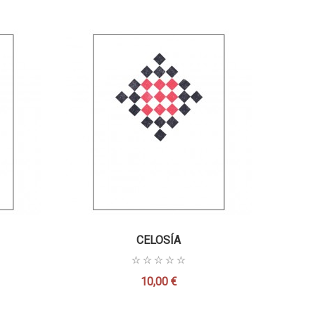
CELOSÍA
10,00 €
Precio