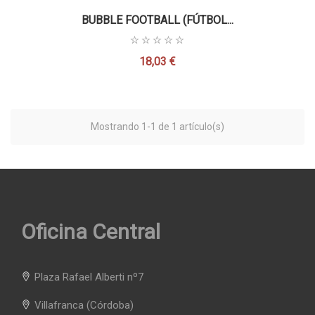
BUBBLE FOOTBALL (FÚTBOL...
18,03 €
Precio
Mostrando 1-1 de 1 artículo(s)
Oficina Central
Plaza Rafael Alberti nº7
Villafranca
(Córdoba)