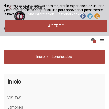
Nuestra tienda usa cookies para mejorar la experiencia de usuario
Córdoba
shopping
y le recomendamos aceptar su uso para aprovechar plenamente
la navegación.
Más información
Gestionar cookies
ACEPTO
Navegación
☰
de
palanca
0
Inicio
Loncheados
Inicio
VISITAS
Jamones