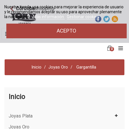
Nuestra tienda usa cookies para mejorar la experiencia de usuario
Córdoba
shopping
y le recomendamos aceptar su uso para aprovechar plenamente
la navegación.
Más información
Gestionar cookies
ACEPTO
Navegación
☰
de
palanca
0
Inicio
Joyas Oro
Gargantilla
Inicio
Joyas Plata
Joyas Oro