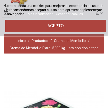
Nuestra tienda usa cookies para mejorar la experiencia de usuario
y le recomendamos aceptar su uso para aprovechar plenamente
Navegación
☰
la navegación.
Más información
Gestionar cookies
de
palanca
ACEPTO
0
Inicio
Productos
Crema de Membrillo
Crema de Membrillo Extra. 5,900 kg. Lata con doble tapa