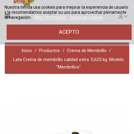
Nuestra tienda usa cookies para mejorar la experiencia de usuario
y le recomendamos aceptar su uso para aprovechar plenamente
Navegación
☰
la navegación.
Más información
Gestionar cookies
de
palanca
ACEPTO
0
Inicio
Productos
Crema de Membrillo
Lata Crema de membrillo calidad extra. 0,625 kg. Modelo
"Membrillos"