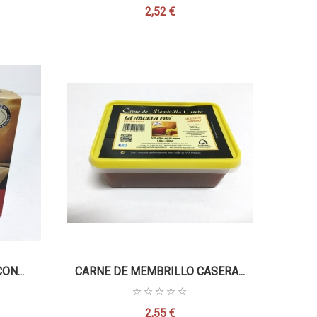
2,52 €
Precio
N...
CARNE DE MEMBRILLO CASERA...
CARN
2,55 €
Precio