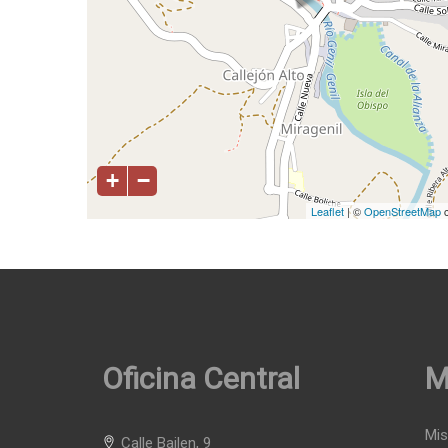
+
−
Leaflet
| ©
OpenStreetMap
c
Oficina Central
M
Mis
Calle Bailen, 9