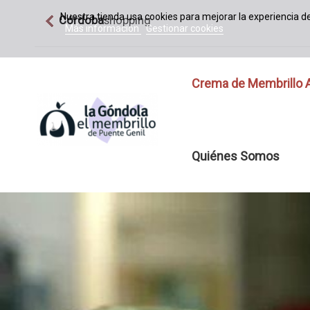
Nuestra tienda usa cookies para mejorar la experiencia 
Córdoba
shopping
Más información
Gestionar cookies
Crema de Membrillo 
Quiénes Somos