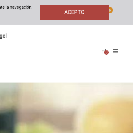
te la navegación.
ACEPTO
gel
0