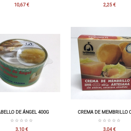
10,67 €
2,25 €
Precio
Precio
BELLO DE ÁNGEL 400G
CREMA DE MEMBRILLO CO
3,10 €
3,04 €
Precio
Precio