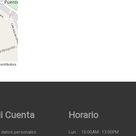
ontributors
i Cuenta
Horario
 datos personales
Lun.
10:00AM- 13:00PM