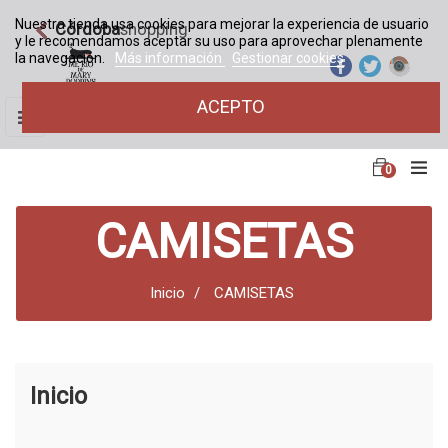
Nuestra tienda usa cookies para mejorar la experiencia de usuario
Córdoba
shopping
y le recomendamos aceptar su uso para aprovechar plenamente
la navegación.
Más información
Gestionar cookies
ACEPTO
Navegación
☰
de
palanca
0
CAMISETAS
Inicio
CAMISETAS
Inicio