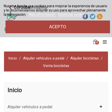
Nuestra tienda usa cookies para mejorar la experiencia de usuario
Córdoba
shopping
y le recomendamos aceptar su uso para aprovechar plenamente
la navegación.
Más información
Gestionar cookies
ACEPTO
Navegación
☰
de
palanca
0
Inicio
Alquiler vehículos a pedal
Alquiler bicicletas
Venta bicicletas
Inicio
Alquiler vehículos a pedal