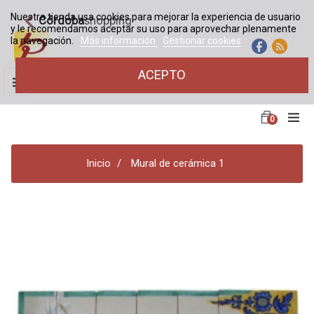
Nuestra tienda usa cookies para mejorar la experiencia de usuario
Córdoba
shopping
y le recomendamos aceptar su uso para aprovechar plenamente
la navegación.
Más información
Gestionar cookies
ACEPTO
Navegación
☰
de
palanca
0
Inicio
Mural de cerámica 1