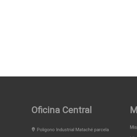
Oficina Central
M
Mis
Poligono Industrial Mataché parcela