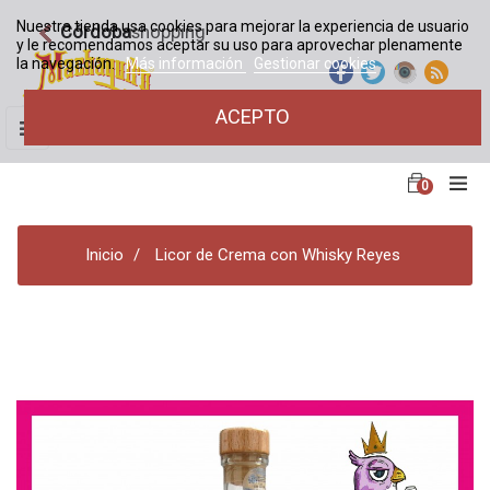
Nuestra tienda usa cookies para mejorar la experiencia de usuario
Córdoba
shopping
y le recomendamos aceptar su uso para aprovechar plenamente
la navegación.
Más información
Gestionar cookies
ACEPTO
Navegación
☰
de
palanca
0
Inicio
Licor de Crema con Whisky Reyes