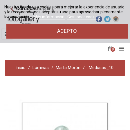
Nuestra tienda usa cookies para mejorar la experiencia de usuario
Córdoba
shopping
y le recomendamos aceptar su uso para aprovechar plenamente
la navegación.
Más información
Gestionar cookies
ACEPTO
Navegación
☰
de
palanca
0
Inicio
Láminas
Marta Morón
Medusas_10