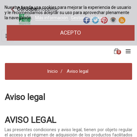
Nuestra tienda usa cookies para mejorar la experiencia de usuario
Córdoba
shopping
y le recomendamos aceptar su uso para aprovechar plenamente
la navegación.
Más información
Gestionar cookies
ACEPTO
Navegación
☰
de
palanca
0
Inicio
Aviso legal
Aviso legal
AVISO LEGAL
Las presentes condiciones y aviso legal, tienen por objeto regular
el acceso y el régimen de adquisición de los productos facilitados