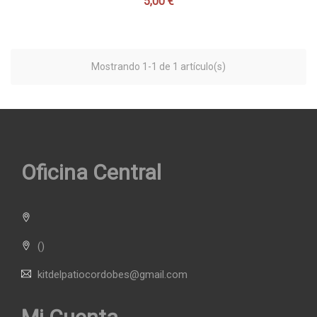
5,00 €
Precio
Mostrando 1-1 de 1 artículo(s)
Oficina Central
()
kitdelpatiocordobes@gmail.com