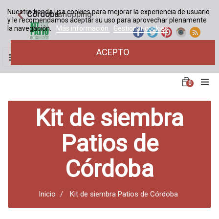
Nuestra tienda usa cookies para mejorar la experiencia de usuario
Córdoba
shopping
y le recomendamos aceptar su uso para aprovechar plenamente
la navegación.
Más información
Gestionar cookies
ACEPTO
Navegación
☰
de
palanca
0
Kit de siembra
Patios de
Córdoba
Inicio
Kit de siembra Patios de Córdoba