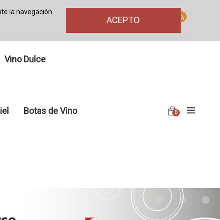
te la navegación.
ACEPTO
Vino Dulce
iel
Botas de Vino
0