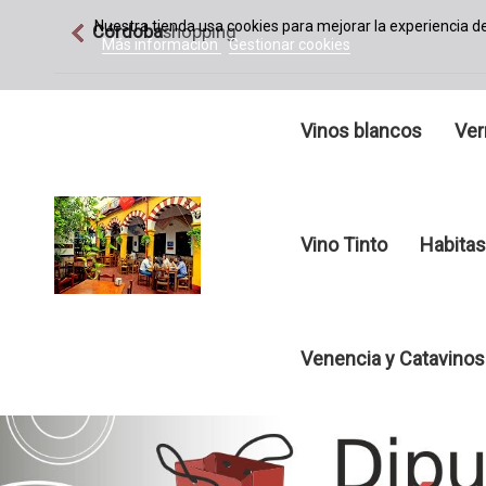
Nuestra tienda usa cookies para mejorar la experiencia 
Córdoba
shopping
Más información
Gestionar cookies
Vinos blancos
Ver
Vino Tinto
Habitas
Venencia y Catavinos