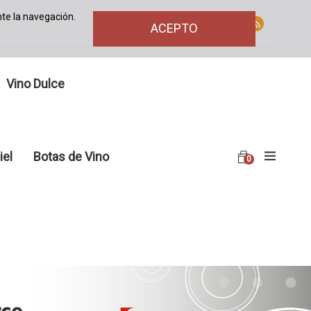
te la navegación.
ACEPTO
Vino Dulce
iel
Botas de Vino
0