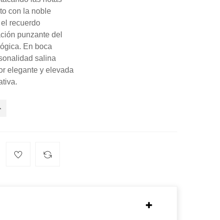
to con la noble
el recuerdo
ación punzante del
lógica. En boca
rsonalidad salina
or elegante y elevada
ativa.