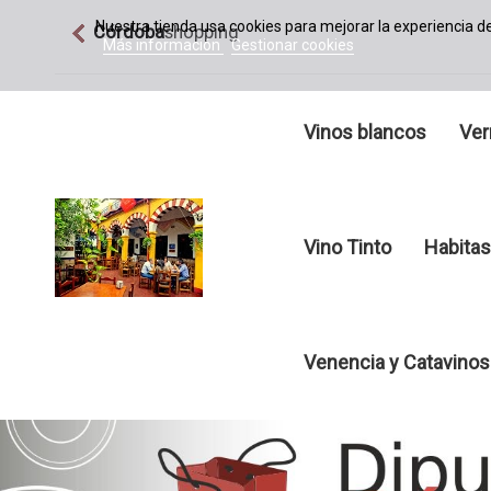
Nuestra tienda usa cookies para mejorar la experiencia 
Córdoba
shopping
Más información
Gestionar cookies
Vinos blancos
Ver
Vino Tinto
Habitas
Venencia y Catavinos