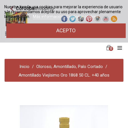
Nuestra tienda usa cookies para mejorar la experiencia de usuario
Córdoba
shopping
y le recomendamos aceptar su uso para aprovechar plenamente
la navegación.
Más información
Gestionar cookies
ACEPTO
Navegación
☰
de
palanca
0
Inicio
Oloroso, Amontillado, Palo Cortado
Amontillado Viejísimo Oro 1868 50 CL. +40 años