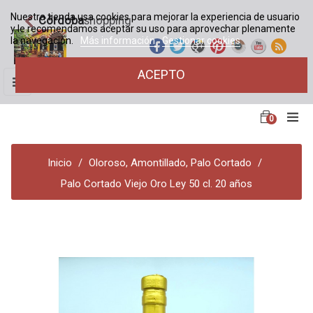
Nuestra tienda usa cookies para mejorar la experiencia de usuario
Córdoba
shopping
y le recomendamos aceptar su uso para aprovechar plenamente
la navegación.
Más información
Gestionar cookies
ACEPTO
Navegación
☰
de
palanca
0
Inicio
Oloroso, Amontillado, Palo Cortado
Palo Cortado Viejo Oro Ley 50 cl. 20 años