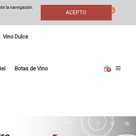
te la navegación.
ACEPTO
Vino Dulce
iel
Botas de Vino
0