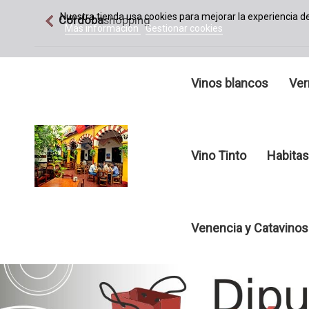
Nuestra tienda usa cookies para mejorar la experiencia 
Córdoba
shopping
Más información
Gestionar cookies
Vinos blancos
Ver
Vino Tinto
Habitas
Venencia y Catavinos