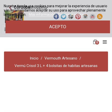
Nuestra tienda usa cookies para mejorar la experiencia de usuario
Córdoba
shopping
y le recomendamos aceptar su uso para aprovechar plenamente
la navegación.
Más información
Gestionar cookies
ACEPTO
Navegación
☰
de
palanca
0
Inicio
Vermouth Artesano
Vermú Crisol 3 L.+ 4 bolsitas de habitas artesanas