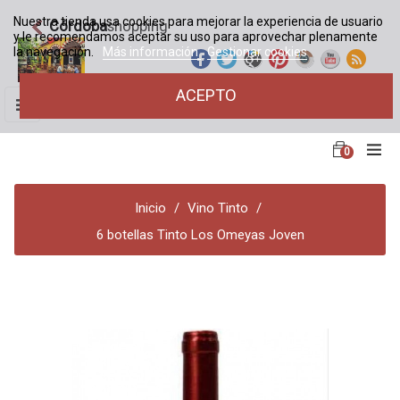
Nuestra tienda usa cookies para mejorar la experiencia de usuario
Córdoba
shopping
y le recomendamos aceptar su uso para aprovechar plenamente
la navegación.
Más información
Gestionar cookies
ACEPTO
Navegación
☰
de
palanca
0
Inicio
Vino Tinto
6 botellas Tinto Los Omeyas Joven