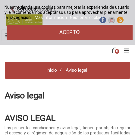
Nuestra tienda usa cookies para mejorar la experiencia de usuario
Córdoba
shopping
y le recomendamos aceptar su uso para aprovechar plenamente
la navegación.
Más información
Gestionar cookies
ACEPTO
Navegación
☰
de
palanca
0
Inicio
Aviso legal
Aviso legal
AVISO LEGAL
Las presentes condiciones y aviso legal, tienen por objeto regular
el acceso y el régimen de adquisición de los productos facilitados