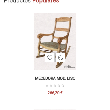
Productos
Populares
MECEDORA MOD. LISO
266,20 €
Precio