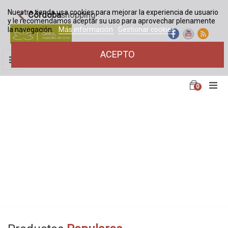
Nuestra tienda usa cookies para mejorar la experiencia de usuario
Córdoba
shopping
y le recomendamos aceptar su uso para aprovechar plenamente
la navegación.
Más información
Gestionar cookies
ACEPTO
Navegación
☰
de
palanca
0