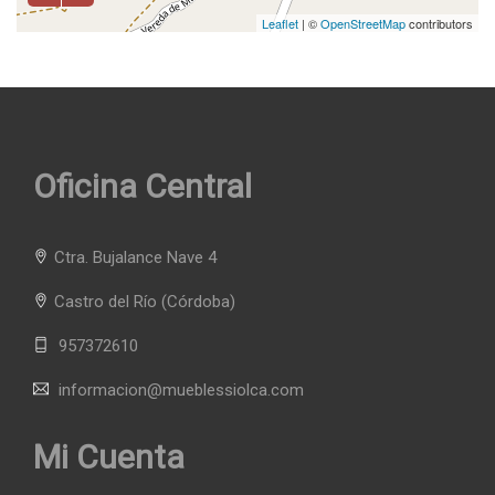
Leaflet
| ©
OpenStreetMap
contributors
Oficina Central
Ctra. Bujalance Nave 4
Castro del Río
(Córdoba)
957372610
informacion@mueblessiolca.com
Mi Cuenta