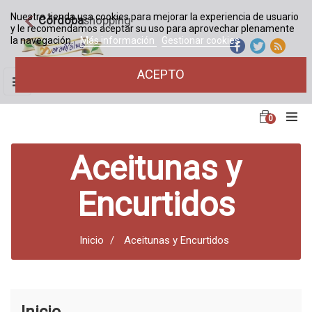
Nuestra tienda usa cookies para mejorar la experiencia de usuario
Córdoba
shopping
y le recomendamos aceptar su uso para aprovechar plenamente
la navegación.
Más información
Gestionar cookies
ACEPTO
Navegación
☰
de
palanca
0
Aceitunas y
Encurtidos
Inicio
Aceitunas y Encurtidos