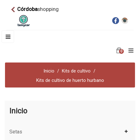
Córdoba
shopping
Navegación
☰
de
palanca
0
Inicio
Kits de cultivo
Kits de cultivo de huerto hurbano
Inicio
Setas