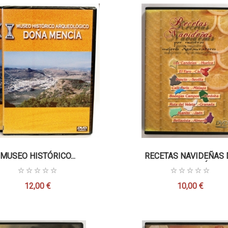
MUSEO HISTÓRICO...
RECETAS NAVIDEÑAS 
ANDALUCÍA
12,00 €
10,00 €
Precio
Precio