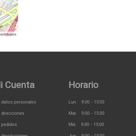
ontributors
i Cuenta
Horario
 datos personales
Lun.
9:00 - 15:00
 direcciones
Mar.
9:00 - 15:00
 pedidos
Mié.
9:00 - 15:00
 devoluciones
Jue.
9:00 - 15:00