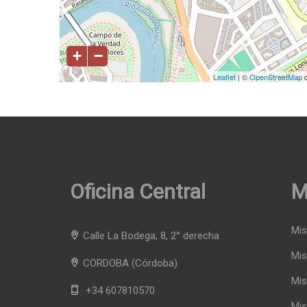
+
−
Leaflet
| ©
OpenStreetMap
c
Oficina Central
M
Mis
Calle La Bodega, 8, 2° derecha
Mis
CORDOBA
(Córdoba)
Mis
+34 607810570
Mis