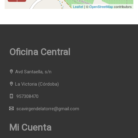
Leaflet
| ©
OpenStreetMap
contributors
Oficina Central
Avd Santaella, s/n
La Victoria
(Córdoba)
957308470
scavirgendelatorre@gmail.com
Mi Cuenta