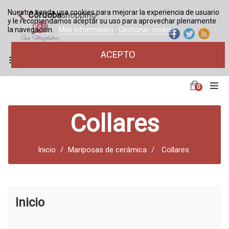
Nuestra tienda usa cookies para mejorar la experiencia de usuario
Córdoba
shopping
y le recomendamos aceptar su uso para aprovechar plenamente
la navegación.
Más información
Gestionar cookies
ACEPTO
Navegación
☰
de
palanca
0
Collares
Inicio
Mariposas de cerámica
Collares
Inicio