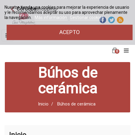
Nuestra tienda usa cookies para mejorar la experiencia de usuario
Córdoba
shopping
y le recomendamos aceptar su uso para aprovechar plenamente
la navegación.
Más información
Gestionar cookies
ACEPTO
Navegación
☰
de
palanca
0
Búhos de
cerámica
Inicio
Búhos de cerámica