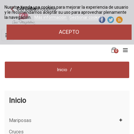
Nuestra tienda usa cookies para mejorar la experiencia de usuario
Córdoba
shopping
y le recomendamos aceptar su uso para aprovechar plenamente
la navegación.
Más información
Gestionar cookies
ACEPTO
Navegación
☰
de
palanca
0
Inicio
Inicio
Mariposas
Cruces