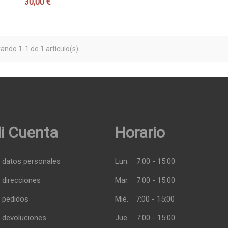
30,00 €
Precio
ando 1-1 de 1 artículo(s)
i Cuenta
Horario
 datos personales
Lun.
7:00 - 15:00
 direcciones
Mar.
7:00 - 15:00
 pedidos
Mié.
7:00 - 15:00
 devoluciones
Jue.
7:00 - 15:00