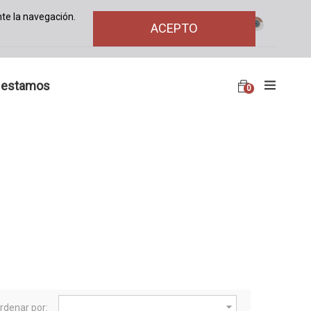
te la navegación.
ACEPTO
 estamos
0
tros

rdenar por: