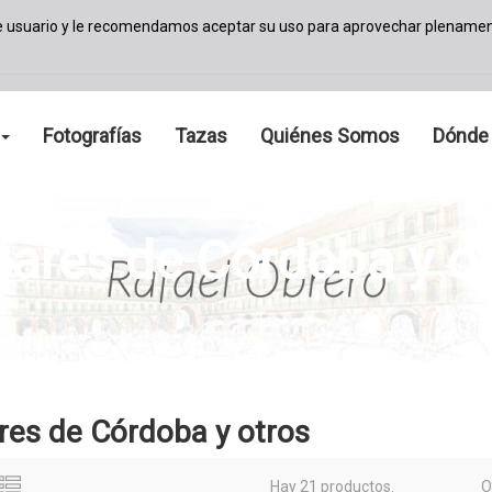
de usuario y le recomendamos aceptar su uso para aprovechar plenamen
Fotografías
Tazas
Quiénes Somos
Dónde
ares de Córdoba y o
res de Córdoba y otros
Hay 21 productos.
O