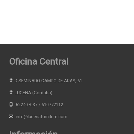
Oficina Central
DISEMINADO CAMPO DE ARAS, 61
LUCENA
(Córdoba)
622407037 / 610772112
info@lucenafurniture.com