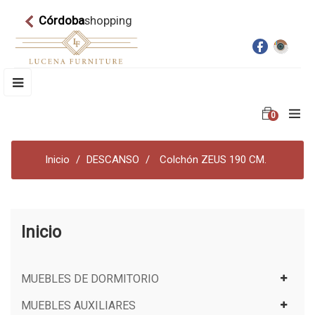
Córdoba
shopping
Navegación
☰
de
palanca
0
Inicio
DESCANSO
Colchón ZEUS 190 CM.
Inicio
MUEBLES DE DORMITORIO
MUEBLES AUXILIARES