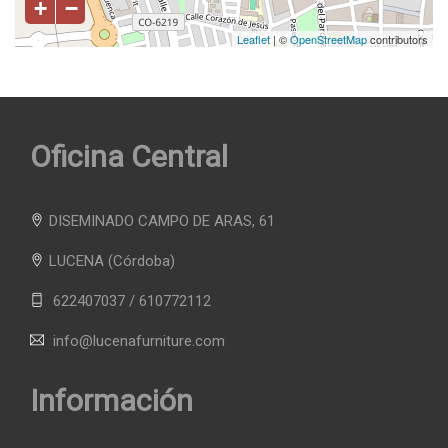
+
−
Leaflet
| ©
OpenStreetMap
contributors
Oficina Central
DISEMINADO CAMPO DE ARAS, 61
LUCENA
(Córdoba)
622407037 / 610772112
info@lucenafurniture.com
Información