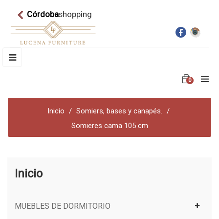
Córdoba
shopping
Navegación
☰
de
palanca
0
Inicio
Somiers, bases y canapés.
Somieres cama 105 cm
Inicio
MUEBLES DE DORMITORIO