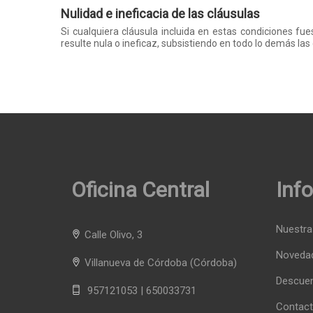
Nulidad e ineficacia de las cláusulas
Si cualquiera cláusula incluida en estas condiciones fue
resulte nula o ineficaz, subsistiendo en todo lo demás las
Oficina Central
Inf
Nuestra
Calle Olivo, 3
Noveda
Villanueva de Córdoba
(Córdoba)
Descue
957121053 | 650033731
Contact