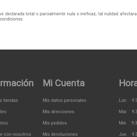
se declarada total o parcialmente nula o ineficaz, tal nulidad afectar
 condiciones.
ormación
Mi Cuenta
Hora
s tiendas
Mis datos personales
Lun.
9.
des
Mis direcciones
Mar.
9.
ntos
Mis pedidos
Mié.
9.
e con nosotros
Mis devoluciones
Jue.
9.