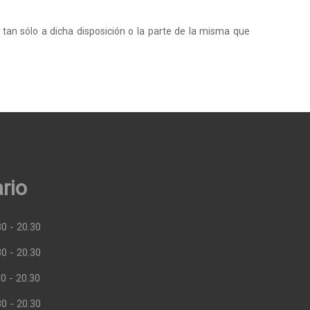
a tan sólo a dicha disposición o la parte de la misma que
rio
30 - 20.30
30 - 20.30
30 - 20.30
30 - 20.30