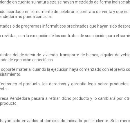
eniendo en cuenta su naturaleza se hayan mezclado de forma indisociab
 sido acordado en el momento de celebrar el contrato de venta y que no 
endedora no pueda controlar.
intados o de programas informáticos precintados que hayan sido desprec
 o revistas, con la excepción de los contratos de suscripción para el sumi
stintos del de servir de vivienda, transporte de bienes, alquiler de ve
iodo de ejecución específicos.
 un soporte material cuando la ejecución haya comenzado con el previo 
sistimiento.
fectos en el producto, los derechos y garantía legal sobre productos
ecto.
esa Vendedora pasará a retirar dicho producto y lo cambiará por otr
producto.
yan sido enviados al domiciliado indicado por el cliente. Si la mer