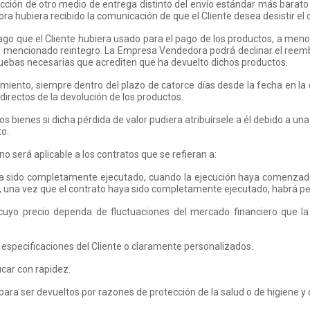
ección de otro medio de entrega distinto del envío estándar más barat
a hubiera recibido la comunicación de que el Cliente desea desistir el 
o que el Cliente hubiera usado para el pago de los productos, a menos
 el mencionado reintegro. La Empresa Vendedora podrá declinar el reemb
pruebas necesarias que acrediten que ha devuelto dichos productos.
timiento, siempre dentro del plazo de catorce días desde la fecha en 
 directos de la devolución de los productos.
los bienes si dicha pérdida de valor pudiera atribuírsele a él debido a u
to.
o será aplicable a los contratos que se refieran a:
haya sido completamente ejecutado, cuando la ejecución haya comenzado
, una vez que el contrato haya sido completamente ejecutado, habrá pe
os cuyo precio dependa de fluctuaciones del mercado financiero qu
 especificaciones del Cliente o claramente personalizados.
ucar con rapidez.
para ser devueltos por razones de protección de la salud o de higiene y