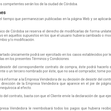
les competentes serán los de la ciudad de Córdoba.
nes
á el tiempo que permanezcan publicadas en la página Web y se aplicará
mico de Córdoba se reserva el derecho de modificarlas de forma unilater
alvo en aquellos supuestos en los que el usuario hubiera cambiado o mod
mbio y/o modificación.
artado únicamente podrá ser ejercitado en los casos establecidos por ley
das en los presentes Términos y Condiciones.
desistir del correspondiente contrato de compra, éste podrá hacerlo s
liente o un tercero nombrado por éste, que no sea el comprador, tome pos
berá informar a la Empresa Vendedora de su decisión de desistir del con
la dirección de la Empresa Vendedora que aparece en el pie de página 
inequívoca al efecto.
to del contrato, basta con que el Cliente envíe la declaración de que ej
 Empresa Vendedora le reembolsará todos los pagos que hubiera recibid