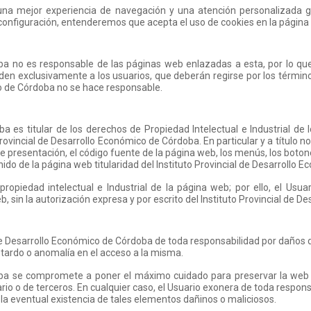
r una mejor experiencia de navegación y una atención personalizada g
 configuración, entenderemos que acepta el uso de cookies en la página
doba no es responsable de las páginas web enlazadas a esta, por lo qu
en exclusivamente a los usuarios, que deberán regirse por los término
co de Córdoba no se hace responsable.
ba es titular de los derechos de Propiedad Intelectual e Industrial d
rovincial de Desarrollo Económico de Córdoba. En particular y a título no 
de presentación, el código fuente de la página web, los menús, los boton
nido de la página web titularidad del Instituto Provincial de Desarrollo
piedad intelectual e Industrial de la página web; por ello, el Usuario
, sin la autorización expresa y por escrito del Instituto Provincial de 
de Desarrollo Económico de Córdoba de toda responsabilidad por daños di
etardo o anomalía en el acceso a la misma.
rdoba se compromete a poner el máximo cuidado para preservar la web
io o de terceros. En cualquier caso, el Usuario exonera de toda respons
la eventual existencia de tales elementos dañinos o maliciosos.