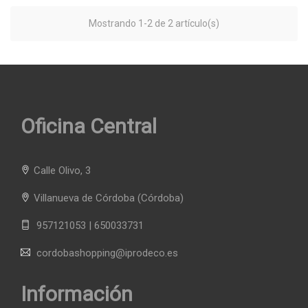
Mostrando 1-2 de 2 artículo(s)
Oficina Central
Calle Olivo, 3
Villanueva de Córdoba
(Córdoba)
957121053 | 650033731
cordobashopping@iprodeco.es
Información