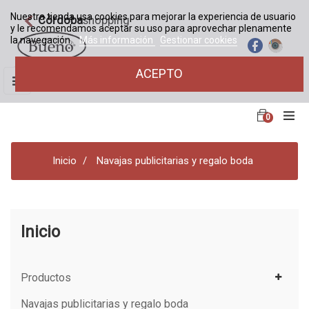
Nuestra tienda usa cookies para mejorar la experiencia de usuario
Córdoba
shopping
y le recomendamos aceptar su uso para aprovechar plenamente
la navegación.
Más información
Gestionar cookies
ACEPTO
Navegación
☰
de
palanca
0
Inicio
Navajas publicitarias y regalo boda
Inicio
Productos
Navajas publicitarias y regalo boda